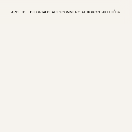
/
ARBEJDE
EDITORIAL
BEAUTY
COMMERCIAL
BIO
KONTAKT
EN
DA