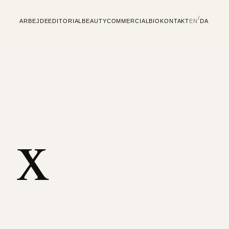
/
ARBEJDE
EDITORIAL
BEAUTY
COMMERCIAL
BIO
KONTAKT
EN
DA
 x